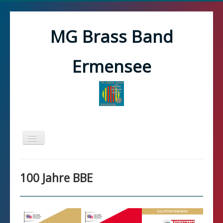
MG Brass Band
Ermensee
Toggle
Navigation
Home
100 Jahre BBE
100 Jahre
News
Verein