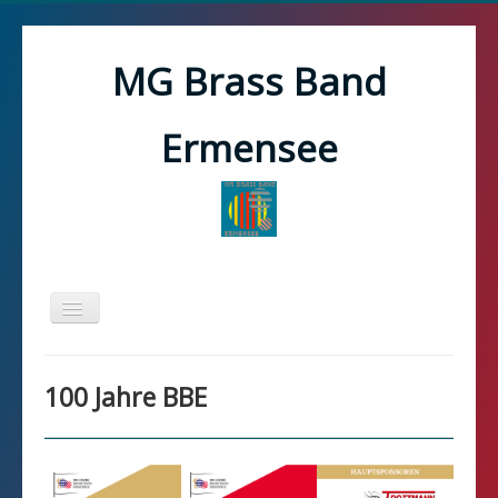
MG Brass Band
Ermensee
Toggle
Navigation
Home
100 Jahre BBE
100 Jahre
News
Verein